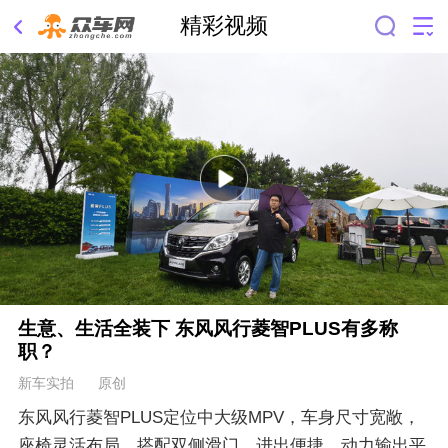
精彩视频
生意、生活全装下 东风风行菱智PLUS有多称
职？
新车实拍 原创
东风风行菱智PLUS定位中大级MPV，车身尺寸宽敞，
座椅灵活布局，搭配双侧滑门，进出便捷。动力输出平