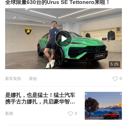
全球限量630台的Urus SE Tettonero来啦！
5:25
新车实拍 原创
0
是娜扎，也是猛士！猛士汽车
携手古力娜扎，共启豪华智能
越野新境界
新闻
0