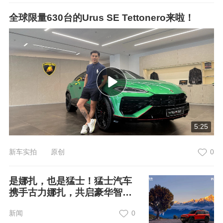
全球限量630台的Urus SE Tettonero来啦！
5:25
新车实拍 原创
0
是娜扎，也是猛士！猛士汽车
携手古力娜扎，共启豪华智能
越野新境界
新闻
0