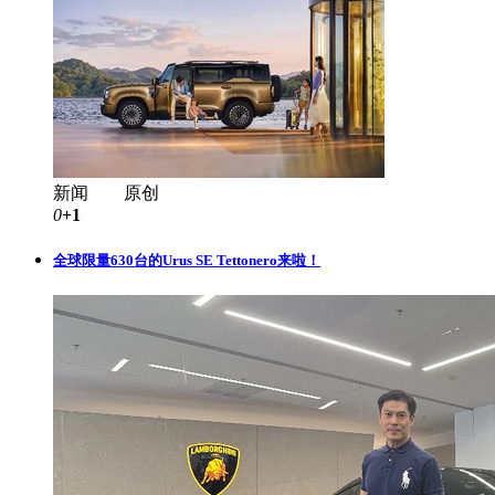
新闻 原创
0
+1
全球限量630台的Urus SE Tettonero来啦！