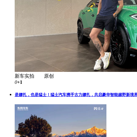
新车实拍 原创
0
+1
是娜扎，也是猛士！猛士汽车携手古力娜扎，共启豪华智能越野新境