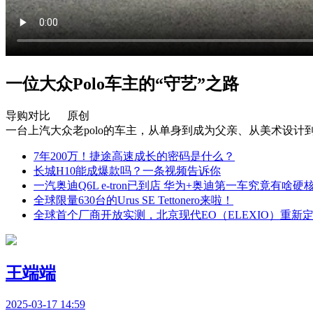
一位大众Polo车主的“守艺”之路
导购对比 原创
一台上汽大众老polo的车主，从单身到成为父亲、从美术设
7年200万！捷途高速成长的密码是什么？
长城H10能成爆款吗？一条视频告诉你
一汽奥迪Q6L e-tron已到店 华为+奥迪第一车究竟有啥硬
全球限量630台的Urus SE Tettonero来啦！
全球首个厂商开放实测，北京现代EO（ELEXIO）重新
王端端
2025-03-17 14:59