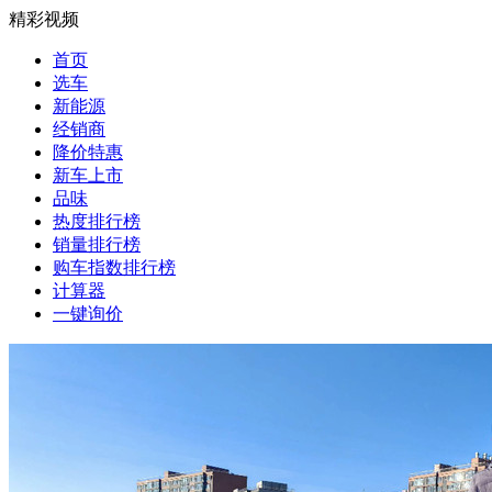
精彩视频
首页
选车
新能源
经销商
降价特惠
新车上市
品味
热度排行榜
销量排行榜
购车指数排行榜
计算器
一键询价