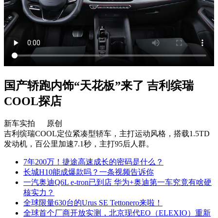
国产轿跑内饰“天花板”来了 吉利缤瑞
COOL探店
新车实拍 原创
吉利缤瑞COOL定位紧凑型轿车，主打运动风格，搭载1.5TD
发动机，百公里加速7.1秒，主打95后人群。
7年200万！捷途高速成长的密码是什么？
长城H10能成爆款吗？一条视频告诉你
一汽奥迪Q6L e-tron已到店 华为+奥迪第一车究竟有啥硬
核实力？
全球限量630台的Urus SE Tettonero来啦！
全球首个厂商开放实测，北京现代EO（ELEXIO）重新