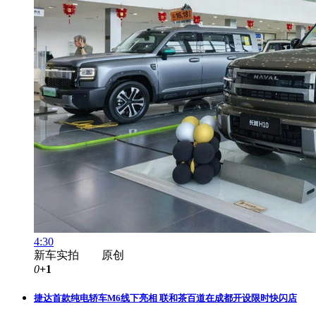
4:30
新车实拍 原创
0
+1
捷达首款纯电轿车M6线下亮相 联和茶百道在成都开设限时快闪店