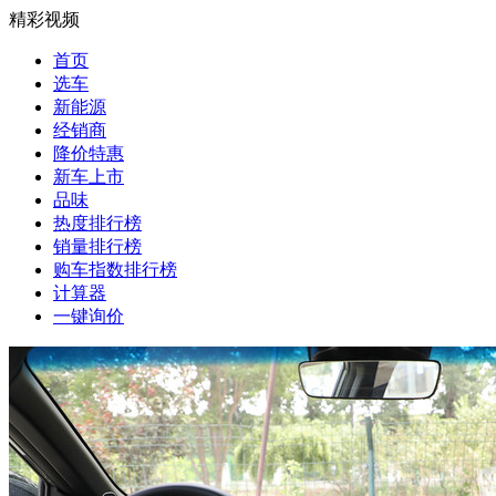
精彩视频
首页
选车
新能源
经销商
降价特惠
新车上市
品味
热度排行榜
销量排行榜
购车指数排行榜
计算器
一键询价