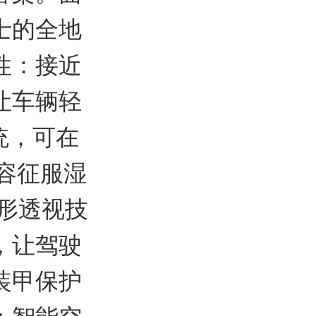
士的全地
性：接近
让车辆轻
统，可在
从容征服湿
形透视技
，让驾驶
装甲保护