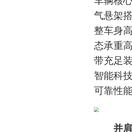
车辆核
气悬架
整车身
态承重高
带充足装
智能科
可靠性
并