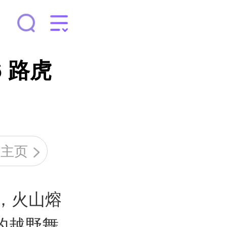
 路虎
的主页
冲，火山熔
的越野舞