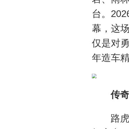
台。202
幕，这场
仅是对
年造车
传
路虎