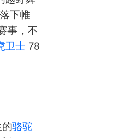
落下帷
的赛事，不
虎
卫士
78
。
生的
骆驼