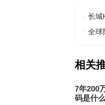
当驾驶
长城
石滩，
的工具
全球限
个环节，
正如卫士
相关
一位参
芒。”
7年20
码是什