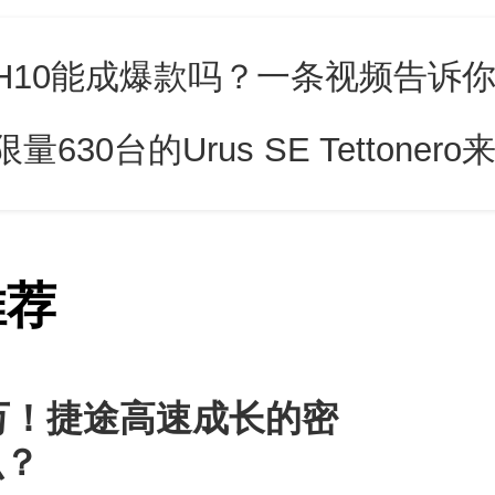
位与副驾位的默契配合让车辆平
H10能成爆款吗？一条视频告诉
路虎卫士所承载的，早已不止是
，更是凝聚团队力量的纽带。赛
量630台的Urus SE Tettoner
都在传递着 “无协作，不越野”
杯的理念所言：“团队智慧与协
推荐
与者的勇敢信念，在卫士的守护
0万！捷途高速成长的密
么？