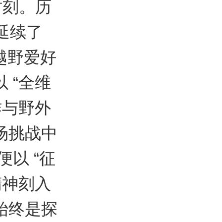
时刻。历
，延续了
越野爱好
 “全维
作与野外
场挑战中
以 “征
精神刻入
始终是探