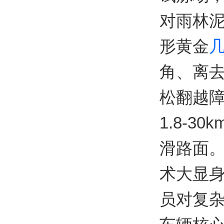
对雨林
形黄金
角、离
松翻越障
1.8-
滑路面。
术大显
员对复