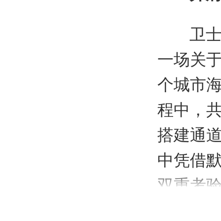
卫
一场关于
个城市
程中，
搭建通
中凭借默
双重考
撑的团