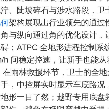
泥泞、陡坡碎石与涉水路段，卫
几何
架构展现出行业领先的通过
去角与纵向通过角的优化设计，
碍；ATPC 全地形进程控制系
30km/h 间稳定控速，让新手也能
 在雨林救援环节，卫士的全地
身手，中控屏实时显示车底路况
杂地形一目了然；越野专用底盘