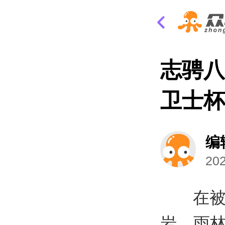
志骋八
卫士杯
编
202
在被
岩、雨