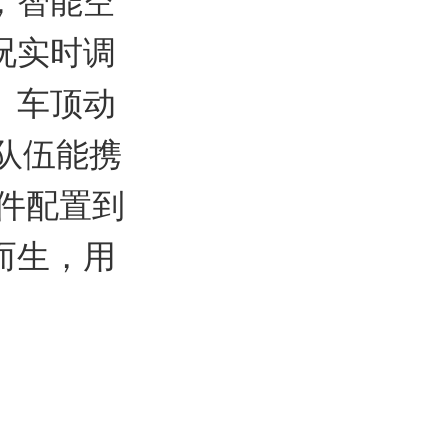
；智能空
况实时调
。车顶动
赛队伍能携
件配置到
而生，用