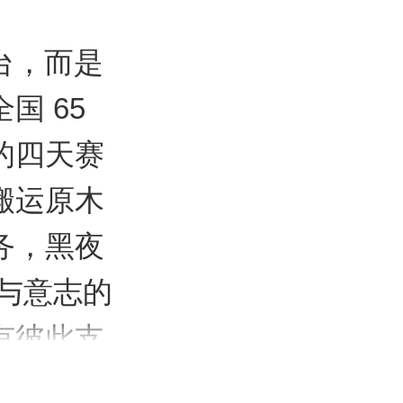
台，而是
国 65
的四天赛
搬运原木
务，黑夜
与意志的
有彼此支
的河水，