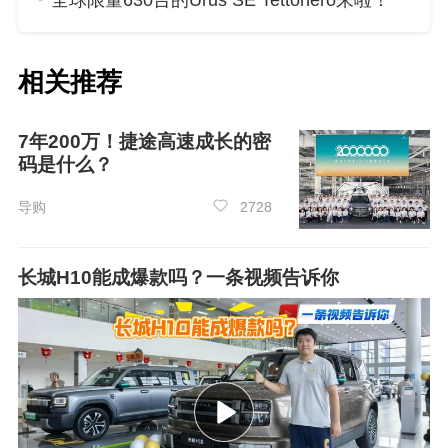
全球限量630台的Urus SE Tettonero来啦！
匠体系的尊重；日本的精益文化，离不开代代相
传的品质敬畏；美国的越野与
皮卡
文化，源自家
庭与社会的长期熏陶。中国要从汽车大国走向汽
相关推荐
车强国，同样需要一套属于自己的文化体系 ——
以契约为底色，以匠心为骨架，以东方文化为灵
7年200万！捷途高速成长的密
魂，而教育就是这一切的起点。
码是什么？
魏建军的选择，也为行业提供了新的思路：
导购
2728
车企的竞争，终将从产品、技术、价格，升级到
文化与价值观的竞争。长城不仅在降低赛车门
长城H10能成爆款吗？一条视频告诉你
槛、打造赛道文化，把
坦克 700
融入敦煌美学与
麒麟精神，更在通过教育，为中国汽车培育最长
久的用户、最踏实的工匠、最有创造力的未来建
设者。