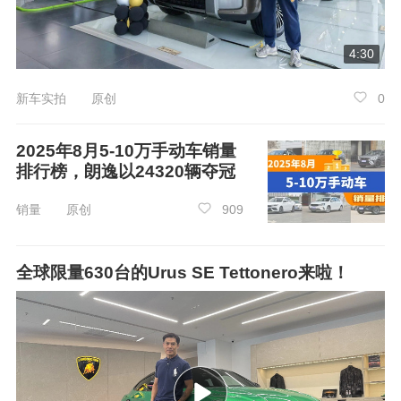
4:30
新车实拍 原创
0
2025年8月5-10万手动车销量
排行榜，朗逸以24320辆夺冠
这是一场不计短期回报的 “长期投资”。当孩
销量 原创
909
子们从小懂得敬畏品质、热爱创造、信守承诺，
中国汽车的文化土壤才会真正肥沃，产业根基才
会真正稳固。魏建军用一堂车展课堂告诉整个行
全球限量630台的Urus SE Tettonero来啦！
业：技术可以追赶，销量可以冲刺，但文化与传
承，必须从教育开始，从下一代开始。
文化有根，方能行远；传承有脉，方可百
年。这，就是中国汽车走向世界、走向未来的真