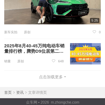
正底气。
5:25
新车实拍 原创
0
2025年8月40-45万纯电动车销
量排行榜，腾势D9位居第二，
第一名你绝对想不到
销量 原创
648
点击加载更多
首页
资讯
文章详情页
众车网 • 2026 m.zhongche.com