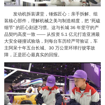
发动机拆装课堂，锤炼匠心：亲手拆解、组
装核心部件，理解机械之美与制造精度，把 “死磕
细节” 的匠心刻进习惯。这与长城 36 年坚守的产
品契约高度一致 —— 从投资 5.1 亿元打造亚洲最
大安全碰撞试验场，到每台车历经严苛验证，车
主阿呆十年五台长城、30 万公里环球行驶零故
障，正是匠心最真实的回报。