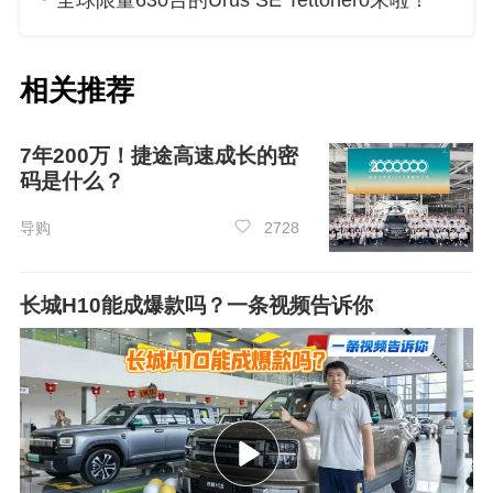
全球限量630台的Urus SE Tettonero来啦！
越野基因再进化，让长途穿越从“冒险”变“安心”
「千里雅江探秘之旅」的背后，是哈弗H9越
相关推荐
野基因的传承与进化。作为中国硬派越野的代表
车型，哈弗H9曾打破豪华合资品牌对高端越野市
7年200万！捷途高速成长的密
场的垄断，以20万级价格让高端越野走进
大众
生
码是什么？
活。如今二代哈弗H9穿越版锚定长途穿越细分市
导购
2728
场，以“省油长续航、可靠不闹心、舒适也好开”的
全面升级，让每个人都能更安心、舒适、低成本
地体验长穿魅力。
长城H10能成爆款吗？一条视频告诉你