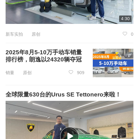
4:30
新车实拍 原创
0
二代哈弗H9穿越版围绕长途穿越使用场景进
2025年8月5-10万手动车销量
排行榜，朗逸以24320辆夺冠
行了多维提升：
销量 原创
909
首先是续航层面的“省油长续航”。续航焦虑与
成本压力，是许多人对长穿望而却步的核心原
因。二代哈弗H9穿越版搭载131L双油箱，满油综
全球限量630台的Urus SE Tettonero来啦！
合续航可达1400km，轻松覆盖绝大多数长穿路线
需求，无需频繁寻找补给点；同时，其搭载的高
效
柴油
动力系统，供油雾化效果优异、燃烧效率
更高，百公里油耗仅9.3L，大幅降低出行成本。