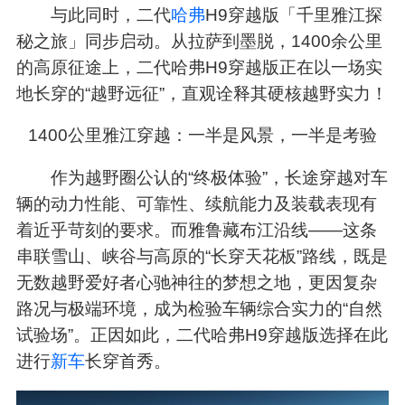
与此同时，二代
哈弗
H9穿越版「千里雅江探
秘之旅」同步启动。从拉萨到墨脱，1400余公里
的高原征途上，二代哈弗H9穿越版正在以一场实
地长穿的“越野远征”，直观诠释其硬核越野实力！
1400公里雅江穿越：一半是风景，一半是考验
作为越野圈公认的“终极体验”，长途穿越对车
辆的动力性能、可靠性、续航能力及装载表现有
着近乎苛刻的要求。而雅鲁藏布江沿线——这条
串联雪山、峡谷与高原的“长穿天花板”路线，既是
无数越野爱好者心驰神往的梦想之地，更因复杂
路况与极端环境，成为检验车辆综合实力的“自然
试验场”。正因如此，二代哈弗H9穿越版选择在此
进行
新车
长穿首秀。