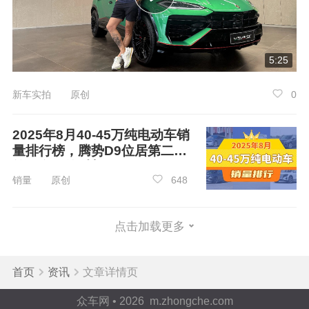
其次是可靠性层面的“可靠不闹心”。极端环境
下的可靠性，不仅决定长穿体验，更关乎出行安
全。二代哈弗H9穿越版的柴油动力具备预热快、
5:25
高温散热高效的优势，即便在高原低温或暴晒环
境下也能稳定运行；
长城
汽车深耕柴油技术多
新车实拍 原创
0
年，众多专利技术为车辆品质提供了坚实保障。
2025年8月40-45万纯电动车销
更值得关注的是，二代哈弗H9穿越版全系标
量排行榜，腾势D9位居第二，
配“三把锁”、AT越野轮胎，拥有9种驾驶模式，车
第一名你绝对想不到
销量 原创
648
姿抬高30mm，空载状态下最小离地间隙提升至2
35mm，还自带2.5吨牵引资质——这些曾是高端
越野车“顶配专属”，如今都成为普通消费者的“标
点击加载更多
配福利”。
首页
资讯
文章详情页
众车网 • 2026 m.zhongche.com