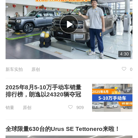
奥迪A3在2025年6月份的销量为6620辆，同
比增长29.47%，环比增长21.6%，在两厢车中销
量位列第7。相比于5月，奥迪A3的销量增加了11
76辆。
4:30
新车实拍 原创
0
2025年8月5-10万手动车销量
排行榜，朗逸以24320辆夺冠
销量 原创
909
全球限量630台的Urus SE Tettonero来啦！
6月新进入榜单车型：
高尔夫