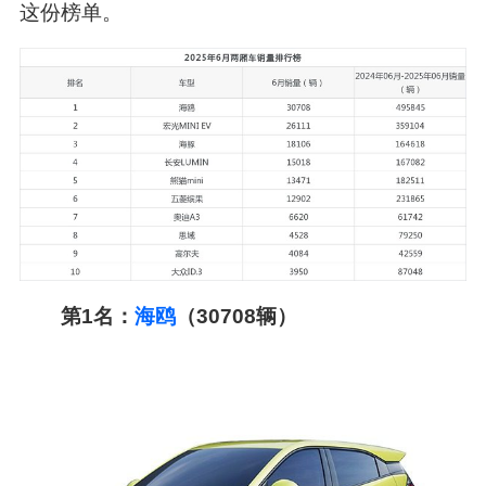
这份榜单。
第1名：
海鸥
（30708辆）