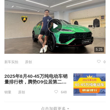
在2025年6月两厢车销量排行榜单中，新进
入榜单的车型有高尔夫，高尔夫的销量为4084
台，在榜单中位列第9名。
众车网观点：
在两厢车销量排行榜中，6月份海鸥、宏光M
5:25
INI EV、海豚车型展现了出色的市场表现，它们
的销量遥遥领先，赢得了众多消费者的认可。如
新车实拍 原创
0
果您近期有购买一款两厢车的计划，那么这份榜
单将是您不容错过的参考。让我们一起揭开这些
2025年8月40-45万纯电动车销
热销车型的神秘面纱，看看它们究竟具备了哪些
量排行榜，腾势D9位居第二，
第一名你绝对想不到
吸引人的特质和优势，相信这些信息一定会对您
销量 原创
648
未来的购车决策提供有价值的参考。
点击加载更多