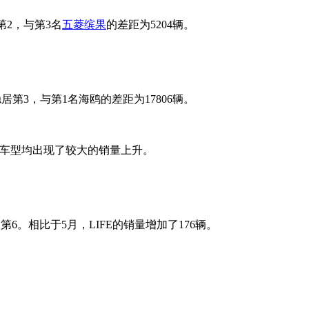
第2，与第3名
五菱缤果
的差距为5204辆。
稳居第3，与第1名海鸥的差距为17806辆。
款车型均出现了较大的销量上升。
位列第6。相比于5月，LIFE的销量增加了176辆。