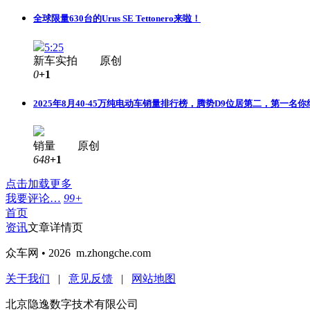
全球限量630台的Urus SE Tettonero来啦！
5:25
新车实拍 原创
0
+1
2025年8月40-45万纯电动车销量排行榜，腾势D9位居第二，第一名
销量 原创
648
+1
点击加载更多
我要评论…
99+
首页
资讯
文章详情页
众车网 • 2026 m.zhongche.com
关于我们
|
意见反馈
|
网站地图
北京隐逸数字技术有限公司