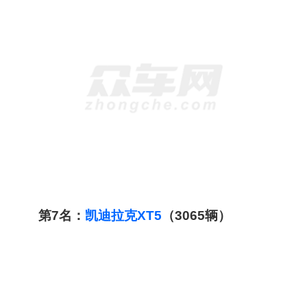
第7名：
凯迪拉克
XT5
（3065辆）