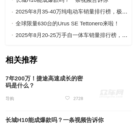
长城H10能成爆款吗？一条视频告诉你
2025年8月35-40万纯电动车销量排行榜，极氪001位居第二，第一名你绝对想不到
全球限量630台的Urus SE Tettonero来啦！
2025年8月20-25万手自一体车销量排行榜，红旗HS5屈居第三，传祺GS8成最大黑马
相关推荐
5月新进入榜单车型：
捷豹XFL
7年200万！捷途高速成长的密
码是什么？
在2025年5月40-45万手自一体车销量排行榜
导购
2728
单中，新进入榜单的车型有
捷豹XF
L，
捷豹
XF
L
的销量为313台，在榜单中位列第10名。
长城H10能成爆款吗？一条视频告诉你
众车网观点：