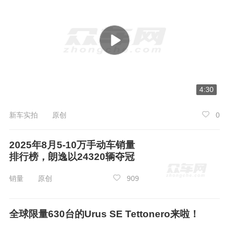
在40-45万手自一体车销量排行榜中，5月份
宝马5系、奔驰GLC、
奔驰E级车
型展现了出色的
市场表现，它们的销量遥遥领先，赢得了众多消
费者的认可。如果您近期有购买一款40-45万手自
一体车的计划，那么这份榜单将是您不容错过的
参考。让我们一起揭开这些热销车型的神秘面
4:30
纱，看看它们究竟具备了哪些吸引人的特质和优
势，相信这些信息一定会对您未来的购车决策提
新车实拍 原创
0
供有价值的参考。
2025年8月5-10万手动车销量
排行榜，朗逸以24320辆夺冠
销量 原创
909
全球限量630台的Urus SE Tettonero来啦！