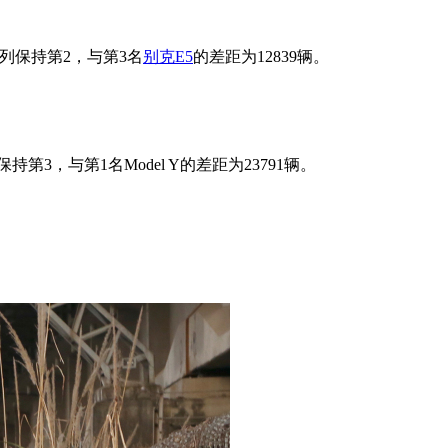
量位列保持第2，与第3名
别克E5
的差距为12839辆。
第3，与第1名Model Y的差距为23791辆。