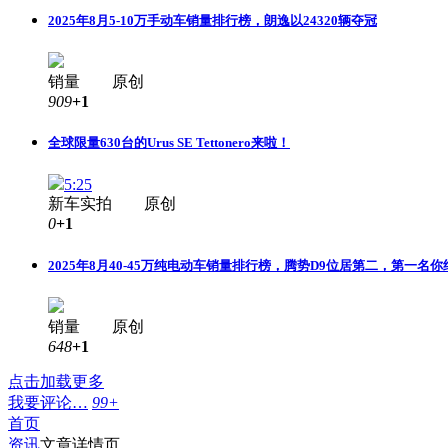
2025年8月5-10万手动车销量排行榜，朗逸以24320辆夺冠
销量 原创
909
+1
全球限量630台的Urus SE Tettonero来啦！
5:25
新车实拍 原创
0
+1
2025年8月40-45万纯电动车销量排行榜，腾势D9位居第二，第一名
销量 原创
648
+1
点击加载更多
我要评论…
99+
首页
资讯
文章详情页