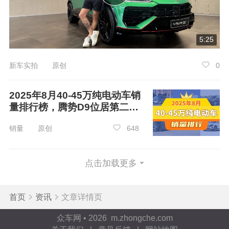
5:25
新车实拍 原创
0
2025年8月40-45万纯电动车销
量排行榜，腾势D9位居第二，
第一名你绝对想不到
销量 原创
648
点击加载更多
首页
资讯
文章详情页
众车网 • 2026 m.zhongche.com