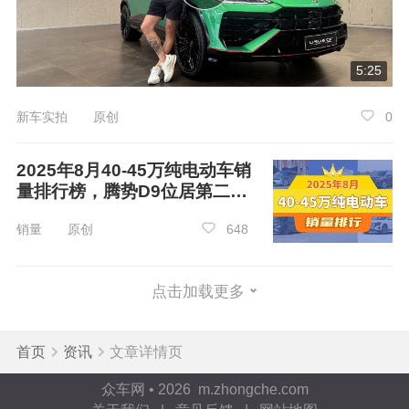
5:25
新车实拍 原创
0
2025年8月40-45万纯电动车销
量排行榜，腾势D9位居第二，
第一名你绝对想不到
销量 原创
648
点击加载更多
首页
资讯
文章详情页
众车网 • 2026 m.zhongche.com