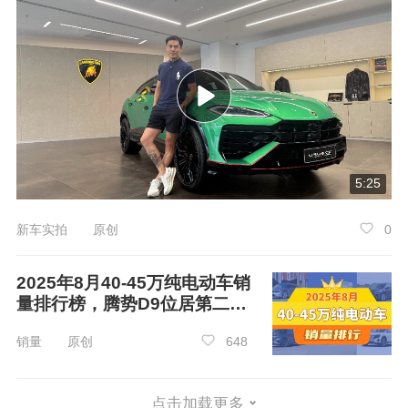
在50-70万三厢车销量排行榜中，5月份奥迪
A6
L、宝马5系、
奔驰E级车
型展现了出色的市场
表现，它们的销量遥遥领先，赢得了众多消费者
的认可。如果您近期有购买一款50-70万三厢车的
计划，那么这份榜单将是您不容错过的参考。让
我们一起揭开这些热销车型的神秘面纱，看看它
们究竟具备了哪些吸引人的特质和优势，相信这
5:25
些信息一定会对您未来的购车决策提供有价值的
参考。
新车实拍 原创
0
2025年8月40-45万纯电动车销
量排行榜，腾势D9位居第二，
第一名你绝对想不到
销量 原创
648
点击加载更多