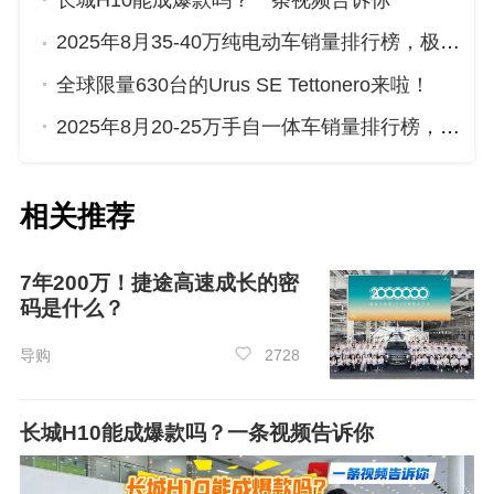
长城H10能成爆款吗？一条视频告诉你
2025年8月35-40万纯电动车销量排行榜，极氪001位居第二，第一名你绝对想不到
第6名：
沃尔沃S90新能源
（421辆）
全球限量630台的Urus SE Tettonero来啦！
2025年8月20-25万手自一体车销量排行榜，红旗HS5屈居第三，传祺GS8成最大黑马
相关推荐
7年200万！捷途高速成长的密
码是什么？
导购
2728
长城H10能成爆款吗？一条视频告诉你
沃尔沃
S90新能源
的售价区间为49.99-61.39