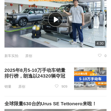
万元，在2025年5月份的销量为421辆，同比增长
135.2%，环比增长125.13%，在50-70万三厢车
中销量位列第6。相比于4月，沃尔沃S90新能源
的销量增加了234辆。
4:30
新车实拍 原创
0
2025年8月5-10万手动车销量
排行榜，朗逸以24320辆夺冠
销量 原创
909
众车网观点：
全球限量630台的Urus SE Tettonero来啦！