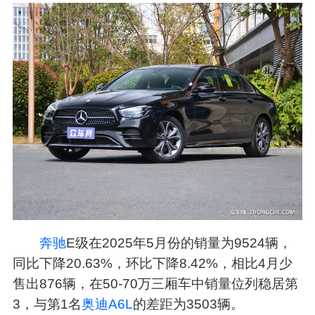
奔驰
E级在2025年5月份的销量为9524辆，
同比下降20.63%，环比下降8.42%，相比4月少
售出876辆，在50-70万三厢车中销量位列稳居第
3，与第1名
奥迪
A6L
的差距为3503辆。