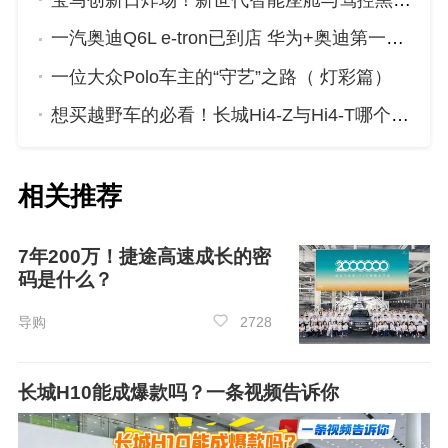
宝马创新日炸场！新世代智能座舱与驾控黑科技来袭
适性、操控表现最好，奥迪Q6能耗，保值表现最
一汽奥迪Q6L e-tron已到店 华为+奥迪第一车究竟有啥硬核实力？
强。以上就是奥迪中大型SUV50万左右的车型推
荐，如需了解更多购车信息，请关注
众车网
，获
一位大众Polo车主的“守艺”之路（ 灯彩篇）
取更多车型评价。
想买越野车的必看！长城Hi4-Z与Hi4-T哪个更适合你？
相关推荐
7年200万！捷途高速成长的密
码是什么？
导购
2728
长城H10能成爆款吗？一条视频告诉你