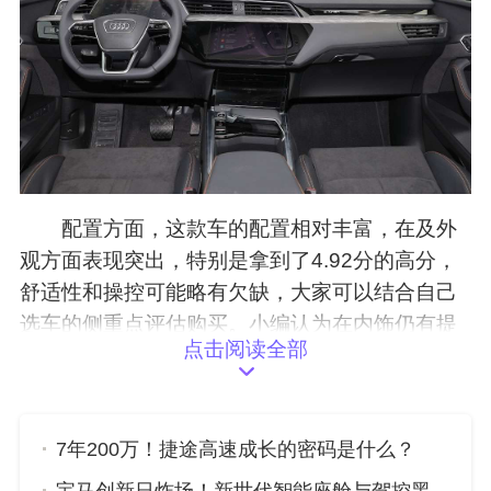
配置方面，这款车的配置相对丰富，在及外
观方面表现突出，特别是拿到了4.92分的高分，
舒适性和操控可能略有欠缺，大家可以结合自己
选车的侧重点评估购买。小编认为在内饰仍有提
点击阅读全部
高空间，尤其希望舒适性及操控能改进，对及外
观则比较满意。
总结：本篇文章我们共推荐了，奥迪Q6，奥
7年200万！捷途高速成长的密码是什么？
迪e-tron，共2款车型，其中奥迪e-tron动力，舒