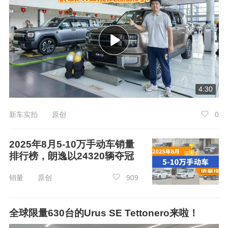
4:30
配置方面，这款车的配置相对丰富，在外观
新车实拍 原创
0
及空间方面表现突出，特别是外观拿到了4.74分
2025年8月5-10万手动车销量
的高分，舒适性和操控可能略有欠缺，大家可以
排行榜，朗逸以24320辆夺冠
结合自己选车的侧重点评估购买。小编认为在内
饰仍有提高空间，尤其希望舒适性及操控能改
销量 原创
909
进，对外观及空间则比较满意。
全球限量630台的Urus SE Tettonero来啦！