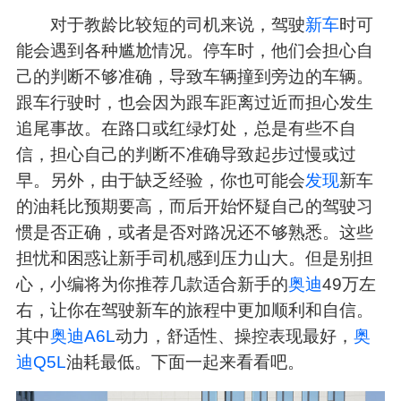
对于教龄比较短的司机来说，驾驶
新车
时可
能会遇到各种尴尬情况。停车时，他们会担心自
己的判断不够准确，导致车辆撞到旁边的车辆。
跟车行驶时，也会因为跟车距离过近而担心发生
追尾事故。在路口或红绿灯处，总是有些不自
信，担心自己的判断不准确导致起步过慢或过
早。另外，由于缺乏经验，你也可能会
发现
新车
的油耗比预期要高，而后开始怀疑自己的驾驶习
惯是否正确，或者是否对路况还不够熟悉。这些
担忧和困惑让新手司机感到压力山大。但是别担
心，小编将为你推荐几款适合新手的
奥迪
49万左
右，让你在驾驶新车的旅程中更加顺利和自信。
其中
奥迪A6L
动力，舒适性、操控表现最好，
奥
迪Q5L
油耗最低。下面一起来看看吧。