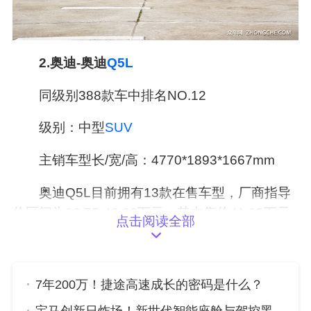
2.奥迪-奥迪
Q5L
同级别388款车中排名NO.12
级别：中型
SUV
主销车型长/宽/高：4770*1893*1667mm
奥迪Q5L目前拥有13款在售车型，厂商指导
价区间为39.75-48.88万元，其中售价41.95万元
点击阅读全部
的，2023款 奥迪Q5L 40T 豪华动感型，关注度
最高。
7年200万！捷途高速成长的密码是什么？