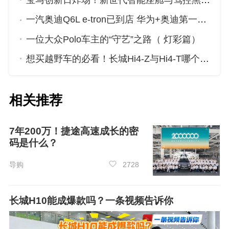
宝马创新日炸场！新世代智能座舱与驾控黑科技来袭
一汽奥迪Q6L e-tron已到店 华为+奥迪第一车究竟有啥硬核实力？
一位大众Polo车主的“守艺”之路（ 灯彩篇）
想买越野车的必看！长城Hi4-Z与Hi4-T哪个更适合你？
相关推荐
首年保值率为79%，在同级别车中排名第7
4。销量方面，奥迪Q5L，在2025年01月份的销
7年200万！捷途高速成长的密
量为13348辆，近一年奥迪Q5L的，累计销量达
码是什么？
到160572辆。
导购
2728
长城H10能成爆款吗？一条视频告诉你