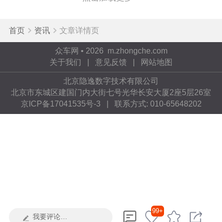
区间为37.98-49.88万元，其中，关注度最高。
首页
资讯
文章详情页
首年保值率为83%，在同级别车中排名第1
7。
众车网 • 2026 m.zhongche.com
关于我们
|
意见反馈
|
网站地图
北京隐逸数字技术有限公司
北京市东城区建国门内大街七号光华长安大厦2座5层26室
京ICP备17041535号-3
| 联系方式: 010-65648202
99+
我要评论…