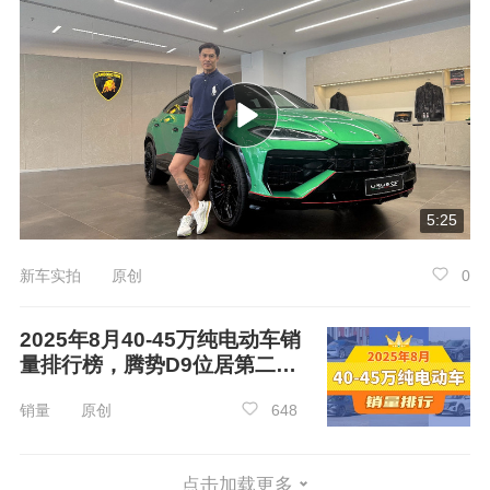
5:25
新车实拍 原创
0
3.奥迪-
奥迪A5
2025年8月40-45万纯电动车销
量排行榜，腾势D9位居第二，
同级别65款车中排名NO.15
第一名你绝对想不到
销量 原创
648
级别：
中型车
奥迪A5目前拥有5款在售车型，厂商指导价
点击加载更多