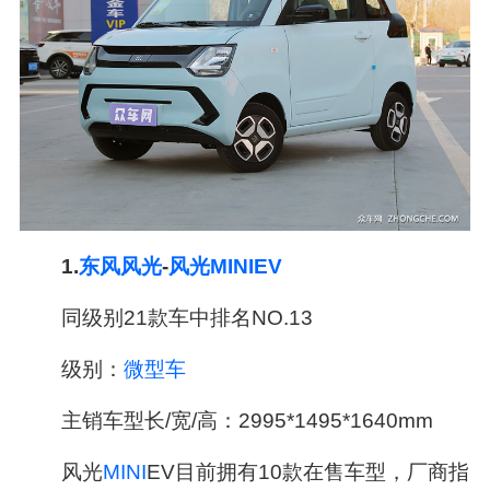
1.
东风
风光
-
风光MINIEV
同级别21款车中排名NO.13
级别：
微型车
主销车型长/宽/高：2995*1495*1640mm
风光
MINI
EV目前拥有10款在售车型，厂商指