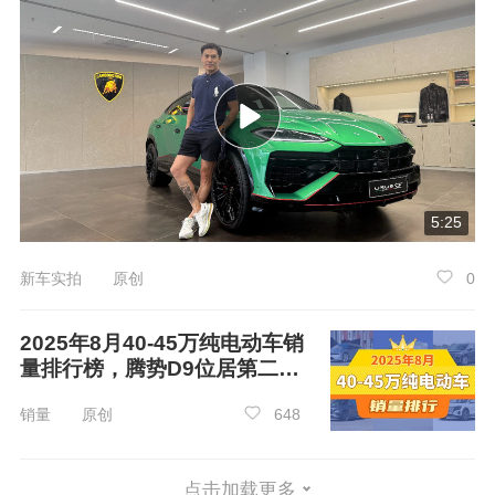
区间为2.98-4.18万元，其中售价2.98万元的，20
23款 凌宝uni 香甜版，关注度最高。
5:25
新车实拍 原创
0
2025年8月40-45万纯电动车销
量排行榜，腾势D9位居第二，
销量方面，凌宝uni，在2024年11月份的销
第一名你绝对想不到
销量 原创
648
量为273辆，近一年凌宝uni的，累计销量达到36
30辆。
点击加载更多