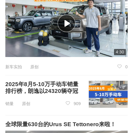
4:30
新车实拍 原创
0
2025年8月5-10万手动车销量
3.
凌宝汽车
-
凌宝uni
排行榜，朗逸以24320辆夺冠
级别：微型车
销量 原创
909
主销车型长/宽/高：2930*1517*1620mm
全球限量630台的Urus SE Tettonero来啦！
凌宝
uni目前拥有4款在售车型，厂商指导价