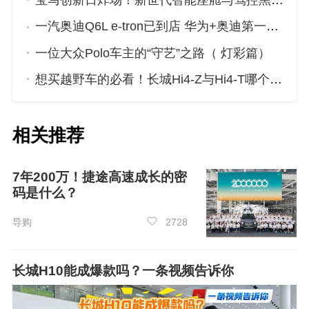
宝马创新日炸场！新世代智能座舱与驾控黑科技来袭
一汽奥迪Q6L e-tron已到店 华为+奥迪第一车究竟有啥硬核实力？
一位大众Polo车主的“守艺”之路（ 灯彩篇）
具体来看，该车型的车主，平均成交价在
4.9
想买越野车的必看！长城Hi4-Z与Hi4-T哪个更适合你？
9-5.39
万之间，销量方面，熊猫mini，在2024年1
1月份的销量为19027辆，近一年熊猫mini的，累
计销量达到148666辆。
相关推荐
配置方面，这款车的配置相对丰富，在外观
7年200万！捷途高速成长的密
及方面表现突出，特别是外观拿到了4.83分的高
码是什么？
分，舒适性和操控可能略有欠缺，大家可以结合
自己选车的侧重点评估购买。小编认为在空间仍
导购
2728
有提高空间，尤其希望舒适性及操控能改进，对
外观及则比较满意。
长城H10能成爆款吗？一条视频告诉你