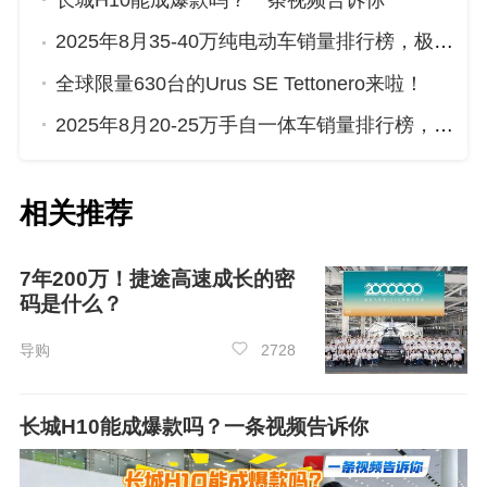
长城H10能成爆款吗？一条视频告诉你
在2024年11月4座车销量排行榜单中，新进
2025年8月35-40万纯电动车销量排行榜，极氪001位居第二，第一名你绝对想不到
入榜单的车型有
凌宝
uni，凌宝uni的销量为273
全球限量630台的Urus SE Tettonero来啦！
台，在榜单中位列第10名。
2025年8月20-25万手自一体车销量排行榜，红旗HS5屈居第三，传祺GS8成最大黑马
众车网观点：
在4座车销量排行榜中，11月份海鸥、熊猫m
相关推荐
ini、长安LUMIN车型展现了出色的市场表现，它
们的销量遥遥领先，赢得了众多消费者的认可。
7年200万！捷途高速成长的密
如果您近期有购买一款4座车的计划，那么这份榜
码是什么？
单将是您不容错过的参考。让我们一起揭开这些
导购
2728
热销车型的神秘面纱，看看它们究竟具备了哪些
吸引人的特质和优势，相信这些信息一定会对您
未来的购车决策提供有价值的参考。
长城H10能成爆款吗？一条视频告诉你