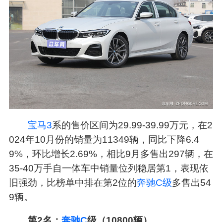
宝马3
系的售价区间为29.99-39.99万元，在2
024年10月份的销量为11349辆，同比下降6.4
9%，环比增长2.69%，相比9月多售出297辆，在
35-40万手自一体车中销量位列稳居第1，表现依
旧强劲，比榜单中排在第2位的
奔驰C级
多售出54
9辆。
第2名：
奔驰C
级（10800辆）