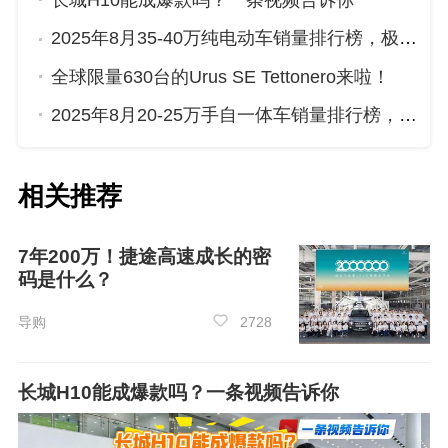
长城H10能成爆款吗？一条视频告诉你
2025年8月35-40万纯电动车销量排行榜，极氪001位居第二，第一名你绝对想不到
全球限量630台的Urus SE Tettonero来啦！
2025年8月20-25万手自一体车销量排行榜，红旗HS5屈居第三，传祺GS8成最大黑马
第5名：
领克03
（4464辆）
相关推荐
7年200万！捷途高速成长的密
码是什么？
导购
2728
长城H10能成爆款吗？一条视频告诉你