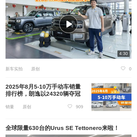
领克03
的售价区间为12.78-42.03万元，在2
024年10月份的销量为4464辆，同比下降39.3
7%，环比增长25.71%，在35-40万手自一体车中
4:30
销量位列第5。相比于9月，
领克03
的销量增加了
新车实拍 原创
0
913辆。
2025年8月5-10万手动车销量
排行榜，朗逸以24320辆夺冠
销量 原创
909
全球限量630台的Urus SE Tettonero来啦！