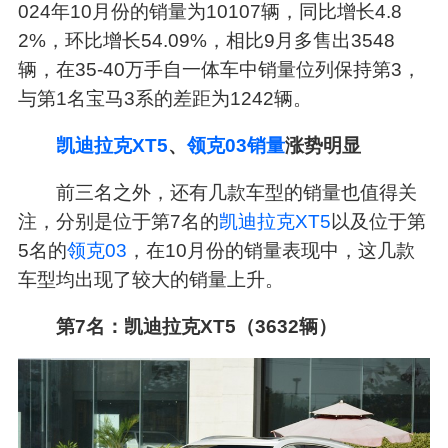
024年10月份的销量为10107辆，同比增长4.8
2%，环比增长54.09%，相比9月多售出3548
辆，在35-40万手自一体车中销量位列保持第3，
与第1名宝马3系的差距为1242辆。
凯迪拉克XT5
、
领克03销量
涨势明显
前三名之外，还有几款车型的销量也值得关
注，分别是位于第7名的
凯迪拉克
XT5
以及位于第
5名的
领克03
，在10月份的销量表现中，这几款
车型均出现了较大的销量上升。
第7名：凯迪拉克XT5（3632辆）