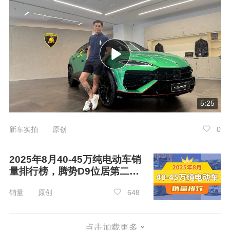
10月新进入榜单车型：
领克09
新能源
在2024年10月35-40万手自一体车销量排行
榜单中，新进入榜单的车型有
领克09新能源
，
领
克
09新能源的销量为777台，在榜单中位列第10
5:25
名。
新车实拍 原创
0
众车网观点：
在35-40万手自一体车销量排行榜中，10月
2025年8月40-45万纯电动车销
量排行榜，腾势D9位居第二，
份宝马3系、奔驰C级、宝马X3车型展现了出色的
第一名你绝对想不到
市场表现，它们的销量遥遥领先，赢得了众多消
销量 原创
648
费者的认可。如果您近期有购买一款35-40万手自
一体车的计划，那么这份榜单将是您不容错过的
点击加载更多