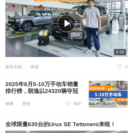
根据众车网口碑评分系统显示，云度π1的综
4:30
合得分为4.59分，YOUNG光小新的综合得分为4.
02分，普遍来看，用户对于云度π1的评价更高。
新车实拍 原创
0
以上就是众车网为您带来的云度π1和YOUN
2025年8月5-10万手动车销量
G光小新的对比选车内容，看完后您更偏向于买
排行榜，朗逸以24320辆夺冠
谁呢？
销量 原创
909
全球限量630台的Urus SE Tettonero来啦！