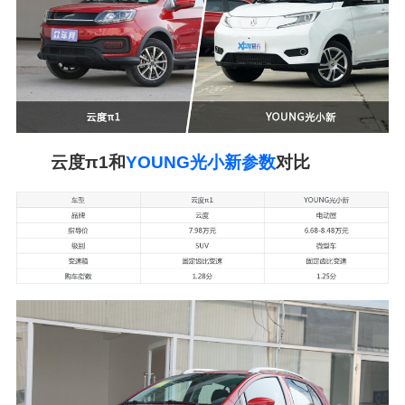
云度π1和
YOUNG光小新参数
对比