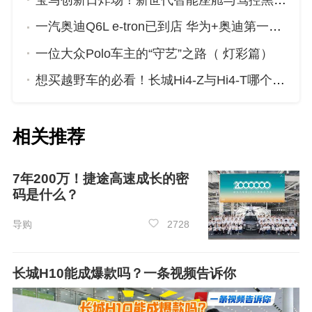
宝马创新日炸场！新世代智能座舱与驾控黑科技来袭
机，云度π1的最大输出功率要比YOUNG光小新
更强劲，续航方面，两车一样。
一汽奥迪Q6L e-tron已到店 华为+奥迪第一车究竟有啥硬核实力？
一位大众Polo车主的“守艺”之路（ 灯彩篇）
云度π1和YOUNG光小新优惠对比
想买越野车的必看！长城Hi4-Z与Hi4-T哪个更适合你？
相关推荐
众车网
经销商
价格监测数据表明，目前云度
π1暂无优惠，YOUNG光小新暂无优惠。云度π1
在全国经销商报价为
7.98万元
，YOUNG光小新
7年200万！捷途高速成长的密
码是什么？
全国经销商报价为
6.68-8.48万元
。
导购
2728
云度π1和
YOUNG光小新口碑
对比
长城H10能成爆款吗？一条视频告诉你