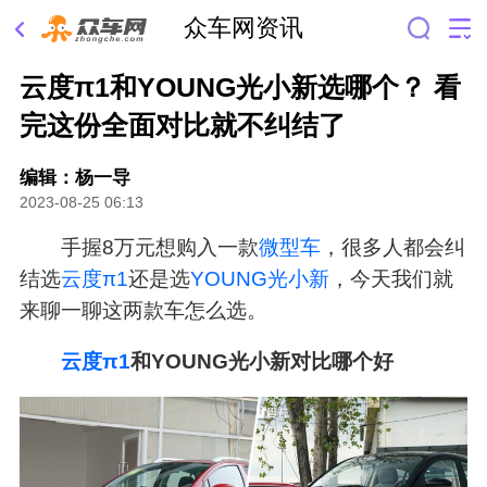
众车网资讯
云度π1和YOUNG光小新选哪个？ 看
完这份全面对比就不纠结了
编辑：杨一导
2023-08-25 06:13
手握8万元想购入一款
微型车
，很多人都会纠
结选
云度π1
还是选
YOUNG光小新
，今天我们就
来聊一聊这两款车怎么选。
云度
π1
和YOUNG光小新对比哪个好