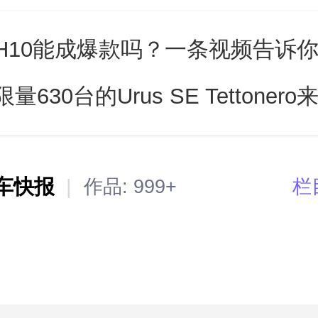
H10能成爆款吗？一条视频告诉
量630台的Urus SE Tettoner
车快报
|
作品:
999+
栏
尾则采用了贯穿式的尾灯组，并