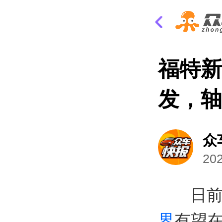
福特新
发，轴
众
202
日
界
有望在