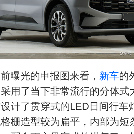
此前曝光的申报图来看，
新车
的
，采用了当下非常流行的分体式
设计了贯穿式的LED日间行车
气格栅造型较为扁平，内部为短