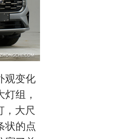
外观变化
大灯组，
灯，大尺
条状的点