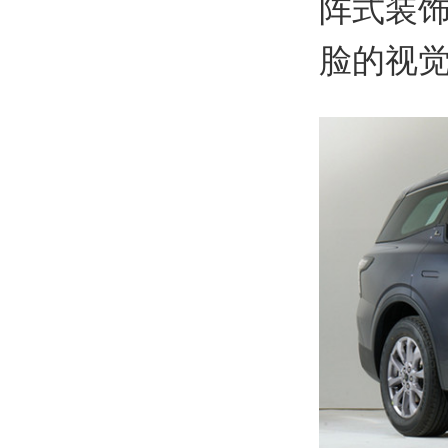
阵式装
脸的视