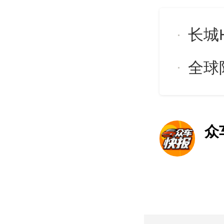
长城
全球限
众
车