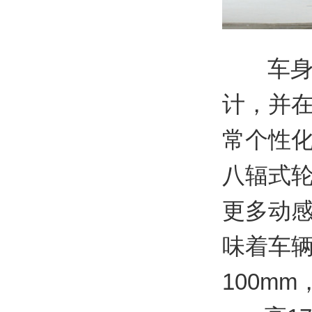
车
计，并
常个性
八辐式
更多动感
味着车
100mm