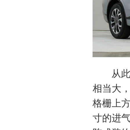
从
相当大
格栅上方
寸的进