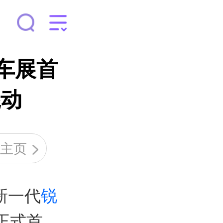
车展首
混动
目主页
新一代
锐
正式首