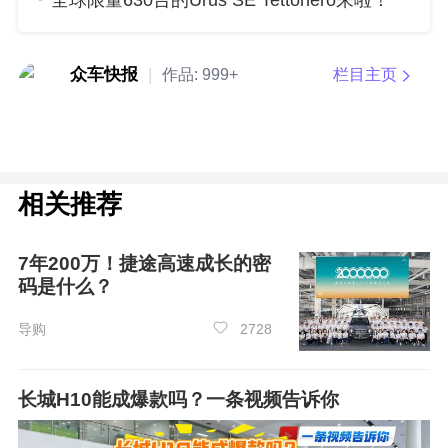
全球限量630台的Urus SE Tettonero来啦！
车内的设计也有很大的改变，使用了大量软
性材质包裹，配备了全液晶仪表盘，取消了原本
众车快报
|
作品:
999+
栏目主页
的悬浮式中控屏幕，而采用了竖置式的大尺寸中
控屏，下方设计了一排物理按键，再往后则是精
致小巧的电子排挡和电子手刹。
动力方面，新车将提供1.5T、2.0T以及1.5T
相关推荐
HEV三种动力版本，其最大功率依次分别为169
马力、224马力以及169马力，三种动力加身为消
7年200万！捷途高速成长的密
费者带来更多选择，预计新一代红旗H5上市后将
码是什么？
与
雅阁
、
天籁
、
蒙迪欧
、以及
帕萨特
等车型展开
导购
2728
竞争。
长城H10能成爆款吗？一条视频告诉你