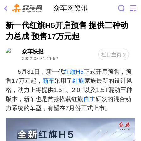
众车网资讯
新一代红旗H5开启预售 提供三种动
力总成 预售17万元起
众车快报
栏目主页
2022-05-31 11:52
5月31日，新一代
红旗H5
正式开启预售，预
售17万元起，
新车
采用了
红旗
家族最新的设计风
格，动力上将提供1.5T、2.0T以及1.5T混动三种
版本，新车也是首款搭载红旗
自主
研发的混合动
力系统的车型，有望在7月份正式上市。