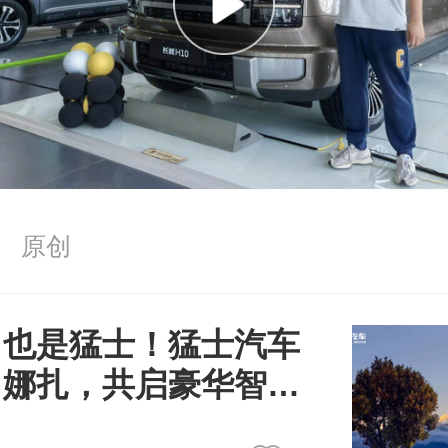
 原创
，也是猛士！猛士汽车
力娜扎，共启豪华智能
境界