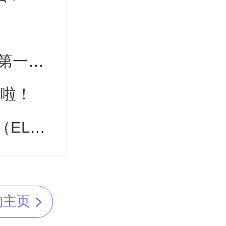
你
一汽奥迪Q6L e-tron已到店 华为+奥迪第一车究竟有啥硬核实力？
o来啦！
全球首个厂商开放实测，北京现代EO（ELEXIO）重新定义新质安全
的主页