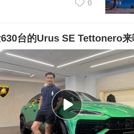
0
30台的Urus SE Tettonero