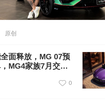
 原创
全面释放，MG 07预
，MG4家族7月交付
00+
0