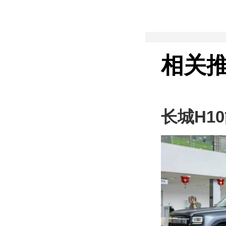
相关
长城H1