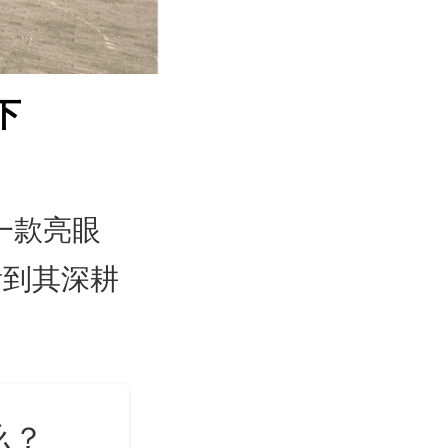
下
一款亮眼
看到其深耕
么？