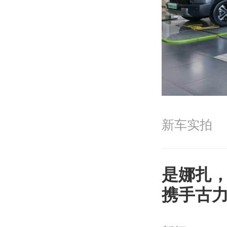
新车实拍
是娜扎
携手古
越野新