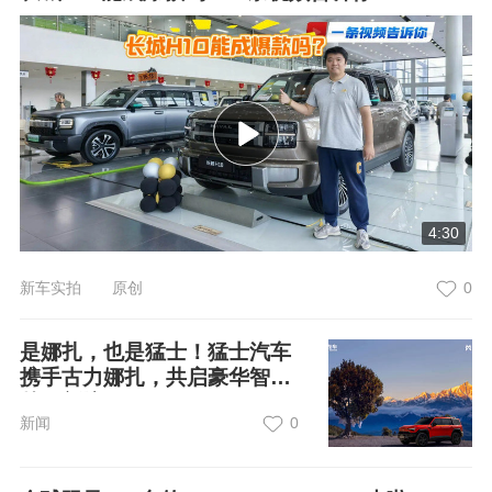
4:30
新车实拍 原创
0
是娜扎，也是猛士！猛士汽车
携手古力娜扎，共启豪华智能
越野新境界
新闻
0