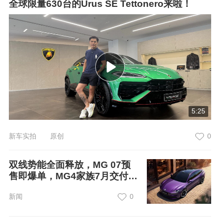
全球限量630台的Urus SE Tettonero来啦！
5:25
新车实拍 原创
0
双线势能全面释放，MG 07预
售即爆单，MG4家族7月交付再
冲17000+
新闻
0